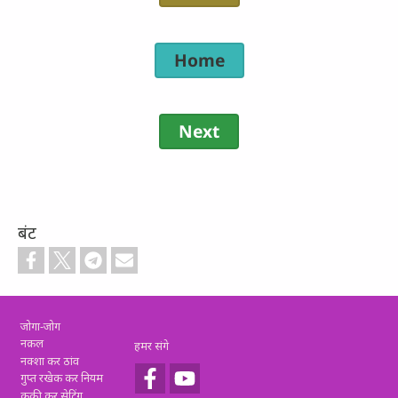
Home
Next
बंट
Footer
जोगा-जोग
नक़ल
हमर संगे
नक्शा कर ठांव
गुप्त रखेक कर नियम
कूकी कर सेटिंग