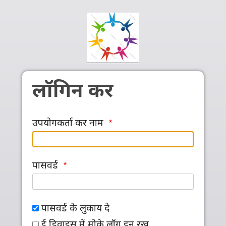
Skip to main content
लॉगिन कर
उपयोगकर्ता कर नाम
पासवर्ड
पासवर्ड के लुकाय दे
ई डिवाइस में मोके लॉग इन रख