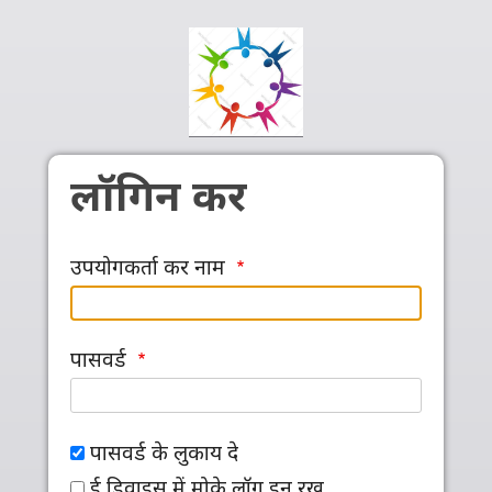
Skip to main content
लॉगिन कर
उपयोगकर्ता कर नाम
पासवर्ड
पासवर्ड के लुकाय दे
ई डिवाइस में मोके लॉग इन रख